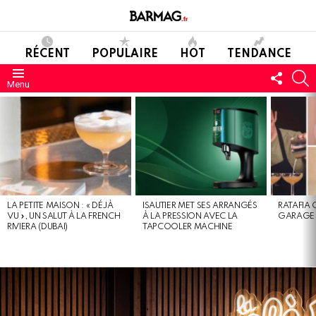
RÉCENT
POPULAIRE
HOT
TENDANCE
SUIVE
C
Menu
NOUS
DERNIERS
MESSAGES
LA PETITE MAISON : « DÉJÀ
ISAUTIER MET SES ARRANGÉS
RATAFIA 
VU », UN SALUT À LA FRENCH
À LA PRESSION AVEC LA
GARAGE 
RIVIERA (DUBAI)
TAPCOOLER MACHINE