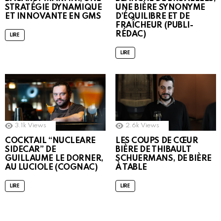
STRATÉGIE DYNAMIQUE
UNE BIÈRE SYNONYME
ET INNOVANTE EN GMS
D’ÉQUILIBRE ET DE
FRAÎCHEUR (PUBLI-
RÉDAC)
LIRE
LIRE
3.1k
Views
2.6k
Views
COCKTAIL “NUCLEARE
LES COUPS DE CŒUR
SIDECAR” DE
BIÈRE DE THIBAULT
GUILLAUME LE DORNER,
SCHUERMANS, DE BIÈRE
AU LUCIOLE (COGNAC)
À TABLE
LIRE
LIRE