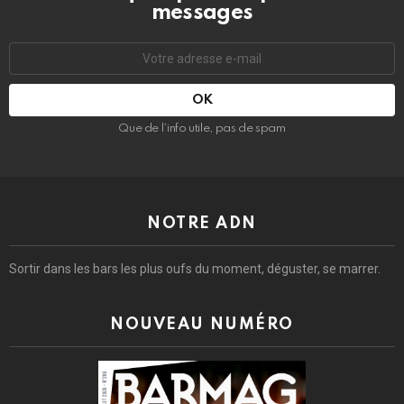
messages
Adresse
e-
mail
:
Que de l’info utile, pas de spam
NOTRE ADN
Sortir dans les bars les plus oufs du moment, déguster, se marrer.
NOUVEAU NUMÉRO