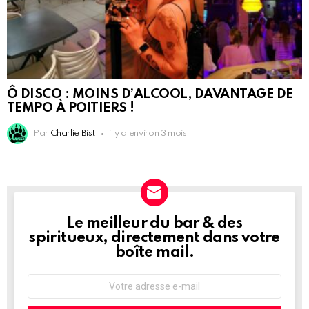
Ô DISCO : MOINS D’ALCOOL, DAVANTAGE DE
TEMPO À POITIERS !
Par
Charlie Bist
il y a environ 3 mois
Le meilleur du bar & des
NEWSLETTER
spiritueux, directement dans votre
boîte mail.
Adresse
e-
mail