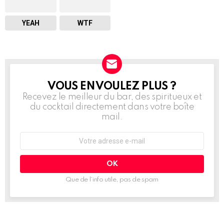
YEAH
WTF
VOUS EN VOULEZ PLUS ?
NEWSLETTER
Recevez le meilleur du bar, des spiritueux et
du cocktail directement dans votre boîte
mail.
Adresse
e-
mail
:
Que de l’info utile, pas de spam