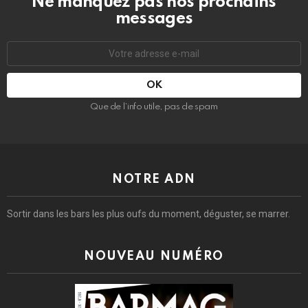
Ne manquez pas nos prochains
messages
Adresse
e-
mail
:
Que de l’info utile, pas de spam
NOTRE ADN
Sortir dans les bars les plus oufs du moment, déguster, se marrer.
NOUVEAU NUMÉRO