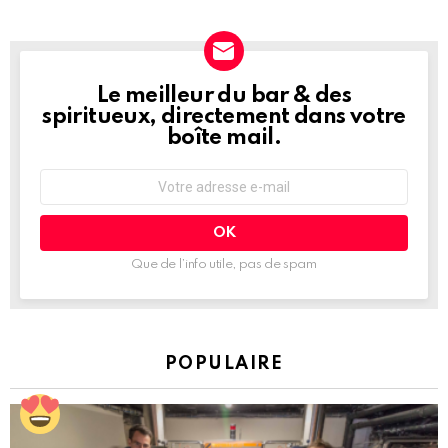
Le meilleur du bar & des
NEWSLETTER
spiritueux, directement dans votre
boîte mail.
Adresse
e-
mail
:
Que de l’info utile, pas de spam
POPULAIRE