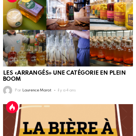
LES «ARRANGÉS» UNE CATÉGORIE EN PLEIN
BOOM
Par
Laurence Marot
il y a 4 ans