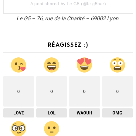
A post shared by Le G5 (@le.g5bar)
Le G5 – 76, rue de la Charité – 69002 Lyon
RÉAGISSEZ :)
0
0
0
0
LOVE
LOL
WAOUH
OMG