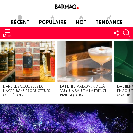
RÉCENT
POPULAIRE
HOT
TENDANCE
SUIVE
C
Menu
NOUS
DERNIERS
MESSAGES
DANS LES COULISSES DE
LA PETITE MAISON : « DÉJÀ
ISAUTIER
L’ACERUM : 3 PRODUCTEURS
VU », UN SALUT À LA FRENCH
EN SOLU
QUÉBÉCOIS
RIVIERA (DUBAI)
MACHIN