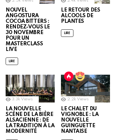
2.5k
Views
2.4k
Views
NOUVEL
LE RETOUR DES
ANGOSTURA
ALCOOLS DE
COCOA BITTERS :
PLANTES
RENDEZ-VOUS LE
30 NOVEMBRE
LIRE
POUR UN
MASTERCLASS
LIVE
LIRE
3.3k
Views
2.2k
Views
LA NOUVELLE
LE CHALET DU
SCÈNE DE LA BIÈRE
VIGNOBLE : LA
ALSACIENNE : DE
NOUVELLE
LA TRADITION À LA
GUINGUETTE
MODERNITÉ
NANTAISE