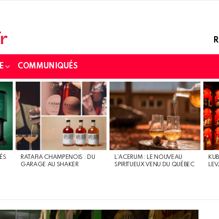
R
E
COMMUNIQUÉS
ÉS
RATAFIA CHAMPENOIS : DU
L’ACERUM : LE NOUVEAU
KUB
R
GARAGE AU SHAKER
SPIRITUEUX VENU DU QUÉBEC
LEV