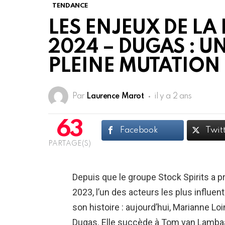
TENDANCE
LES ENJEUX DE LA
2024 – DUGAS : U
PLEINE MUTATION (
Par
Laurence Marot
il y a 2 ans
63
Facebook
Twit
PARTAGE(S)
Depuis que le groupe Stock Spirits a p
2023, l’un des acteurs les plus influent
son histoire : aujourd’hui, Marianne 
Dugas. Elle succède à Tom van Lambaa