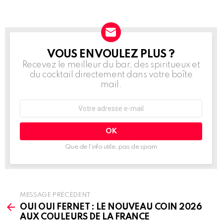
VOUS EN VOULEZ PLUS ?
NEWSLETTER
Recevez le meilleur du bar, des spiritueux et
du cocktail directement dans votre boîte
mail.
Adresse
e-
mail
:
Que de l’info utile, pas de spam
MESSAGE PRÉCÉDENT
See
more
OUI OUI FERNET : LE NOUVEAU COIN 2026
AUX COULEURS DE LA FRANCE