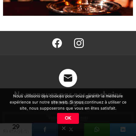
facebook
@barmag.fr
Ne manquez pas nos prochains
Nous utilisons des cookies pour vous garantir la meilleure
messages
expérience sur notre site web. Si vous continuez à utiliser ce
site, nous supposerons que vous en êtes satisfait.
Adresse
OK
e-
mail
29
:
PARTAGE(S)