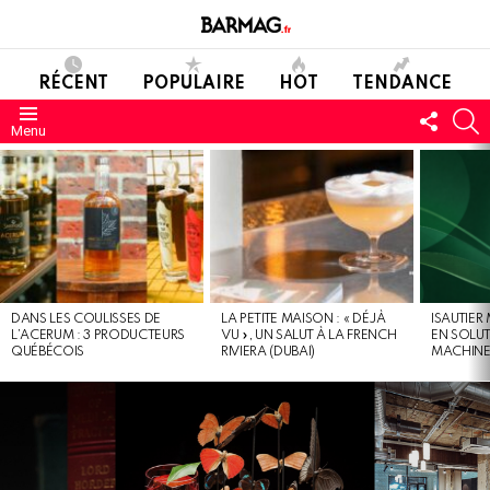
RÉCENT
POPULAIRE
HOT
TENDANCE
SUIVE
C
Menu
NOUS
DERNIERS
MESSAGES
DANS LES COULISSES DE
LA PETITE MAISON : « DÉJÀ
ISAUTIER
L’ACERUM : 3 PRODUCTEURS
VU », UN SALUT À LA FRENCH
EN SOLU
QUÉBÉCOIS
RIVIERA (DUBAI)
MACHIN