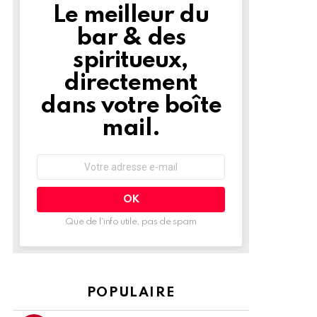
Le meilleur du
NEWSLETTER
bar & des
spiritueux,
directement
dans votre boîte
mail.
Adresse
e-
mail
:
Que de l’info utile, pas de spam
POPULAIRE