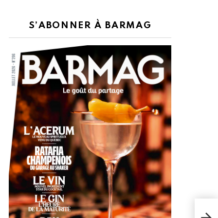
S’ABONNER À BARMAG
PUR
», 