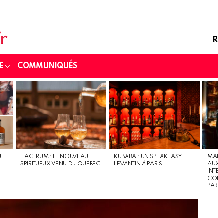
R
E
COMMUNIQUÉS
U
L’ACERUM : LE NOUVEAU
KUBABA : UN SPEAKEASY
MAR
SPIRITUEUX VENU DU QUÉBEC
LEVANTIN À PARIS
AU
INT
CON
PAR