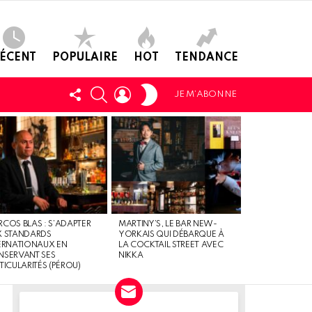
ÉCENT
POPULAIRE
HOT
TENDANCE
SWITCH
SUIVEZ-
CHERCHER
LOGIN
JE M’ABONNE
SKIN
NOUS
COS BLAS : S’ADAPTER
MARTINY’S, LE BAR NEW-
X STANDARDS
YORKAIS QUI DÉBARQUE À
ERNATIONAUX EN
LA COCKTAIL STREET AVEC
SERVANT SES
NIKKA
TICULARITÉS (PÉROU)