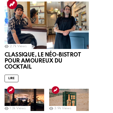
2.7k
Views
CLASSIQUE, LE NÉO-BISTROT
POUR AMOUREUX DU
COCKTAIL
LIRE
1.3k
Views
3.9k
Views