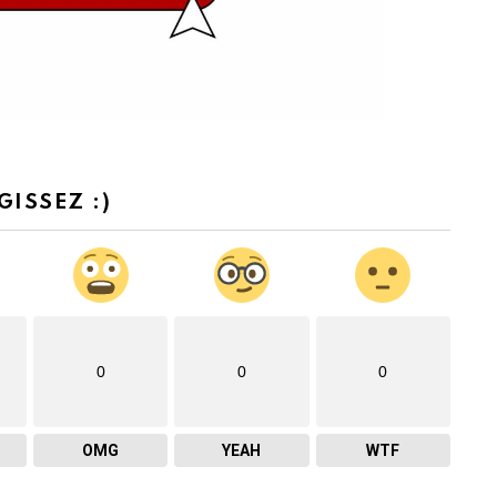
GISSEZ :)
0
0
0
OMG
YEAH
WTF