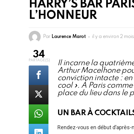
HARRY’S BAR PARIS
L’HONNEUR
Par
Laurence Marot
il y a environ 2 mois
34
PARTAGE(S)
Il incarne la quatrièm
Arthur Macelhone pour
conviction intacte : en
cool ». À Paris comme à
place du lieu dans le 
UN BAR À COCKTAIL
Rendez-vous en début d’après-mid