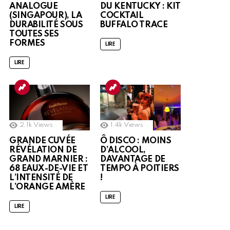
ANALOGUE
DU KENTUCKY : KIT
(SINGAPOUR), LA
COCKTAIL
DURABILITÉ SOUS
BUFFALO TRACE
TOUTES SES
FORMES
LIRE
LIRE
2.1k
Views
1.4k
Views
GRANDE CUVÉE
Ô DISCO : MOINS
RÉVÉLATION DE
D’ALCOOL,
GRAND MARNIER :
DAVANTAGE DE
68 EAUX-DE-VIE ET
TEMPO À POITIERS
L’INTENSITÉ DE
!
L’ORANGE AMÈRE
LIRE
LIRE