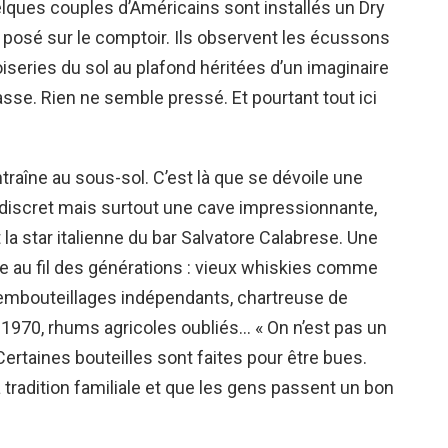
lques couples d’Américains sont installés un Dry
y posé sur le comptoir. Ils observent les écussons
oiseries du sol au plafond héritées d’un imaginaire
asse. Rien ne semble pressé. Et pourtant tout ici
raîne au sous-sol. C’est là que se dévoile une
u discret mais surtout une cave impressionnante,
la star italienne du bar Salvatore Calabrese. Une
e au fil des générations : vieux whiskies comme
 embouteillages indépendants, chartreuse de
970, rhums agricoles oubliés… « On n’est pas un
ertaines bouteilles sont faites pour être bues.
a tradition familiale et que les gens passent un bon