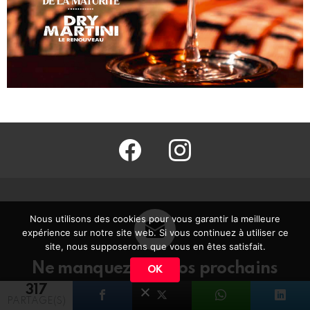
facebook
@barmag.fr
Nous utilisons des cookies pour vous garantir la meilleure
expérience sur notre site web. Si vous continuez à utiliser ce
site, nous supposerons que vous en êtes satisfait.
Ne manquez pas nos prochains
OK
messages
317
PARTAGE(S)