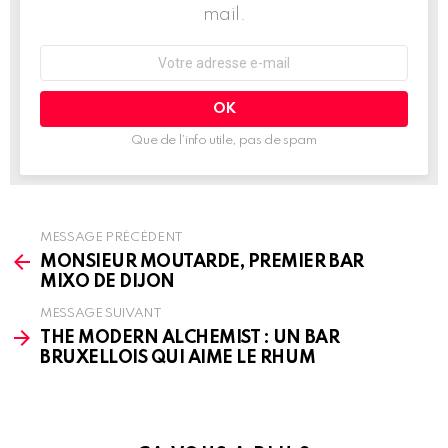
mail.
Adresse
e-
mail
:
Que de l’info utile, pas de spam
MESSAGE PRÉCÉDENT
See
more
MONSIEUR MOUTARDE, PREMIER BAR
MIXO DE DIJON
MESSAGE SUIVANT
THE MODERN ALCHEMIST : UN BAR
BRUXELLOIS QUI AIME LE RHUM