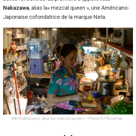
Nakazawa
, alias la« mezcal queen », une Américano-
Japonaise cofondatrice de la marque Neta.
Niki Nakazawa, alias la« mezcal queen » – Photo PJ Rountree