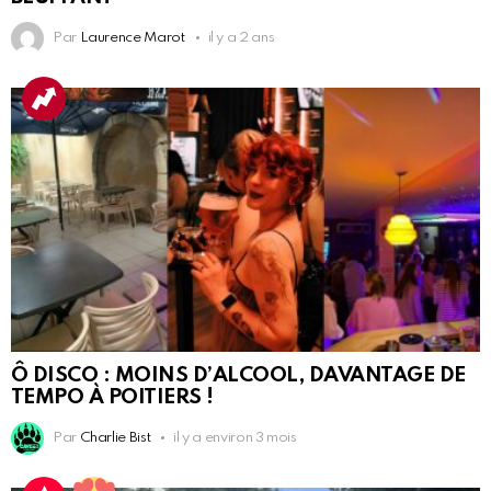
Par
Laurence Marot
il y a 2 ans
Ô DISCO : MOINS D’ALCOOL, DAVANTAGE DE
TEMPO À POITIERS !
Par
Charlie Bist
il y a environ 3 mois