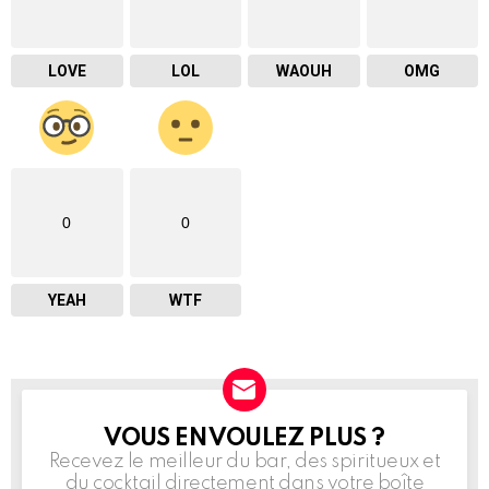
LOVE
LOL
WAOUH
OMG
0
0
YEAH
WTF
VOUS EN VOULEZ PLUS ?
NEWSLETTER
Recevez le meilleur du bar, des spiritueux et
du cocktail directement dans votre boîte