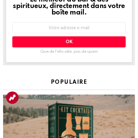
spiritueux, directement dans votre
boîte mail.
Adresse
e-
mail
:
Que de l’info utile, pas de spam
POPULAIRE