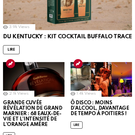
3.9k
Views
DU KENTUCKY : KIT COCKTAIL BUFFALO TRACE
LIRE
2.1k
Views
1.4k
Views
GRANDE CUVÉE
Ô DISCO : MOINS
RÉVÉLATION DE GRAND
D’ALCOOL, DAVANTAGE
MARNIER : 68 EAUX-DE-
DE TEMPO À POITIERS !
VIE ET L’INTENSITÉ DE
L’ORANGE AMÈRE
LIRE