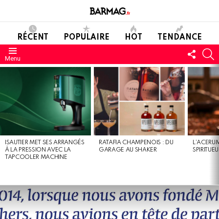
RÉCENT
POPULAIRE
HOT
TENDANCE
SUIVE
C
Menu
NOUS
DERNIERS
MESSAGES
ISAUTIER MET SES ARRANGÉS
RATAFIA CHAMPENOIS : DU
L’ACERUM
À LA PRESSION AVEC LA
GARAGE AU SHAKER
SPIRITUE
TAPCOOLER MACHINE