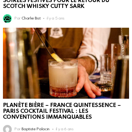
SOIRÉES FESTIVES POUR LE RETOUR DU
SCOTCH WHISKY CUTTY SARK
Par
Charlie Bist
il y a 5 ans
PLANÈTE BIÈRE – FRANCE QUINTESSENCE –
PARIS COCKTAIL FESTIVAL : LES
CONVENTIONS IMMANQUABLES
Par
Baptiste Palacin
il y a 6 ans