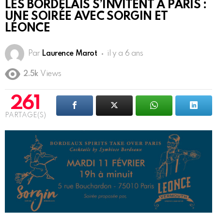
LES BORDELAIS S’INVITENT À PARIS :
UNE SOIRÉE AVEC SORGIN ET
LÉONCE
Par
Laurence Marot
il y a 6 ans
2.5k
Views
261
PARTAGE(S)