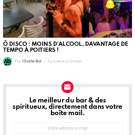
Ô DISCO : MOINS D’ALCOOL, DAVANTAGE DE
TEMPO À POITIERS !
Par
Charlie Bist
il y a environ 3 mois
Le meilleur du bar & des
NEWSLETTER
spiritueux, directement dans votre
boîte mail.
Adresse
e-
mail