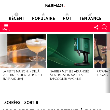
RÉCENT
POPULAIRE
HOT
TENDANCE
SUIVE
C
Menu
NOUS
DERNIERS
MESSAGES
LA PETITE MAISON : « DÉJÀ
ISAUTIER MET SES ARRANGÉS
RATAFIA 
VU », UN SALUT À LA FRENCH
À LA PRESSION AVEC LA
GARAGE 
RIVIERA (DUBAI)
TAPCOOLER MACHINE
SOIRÉES
SORTIR