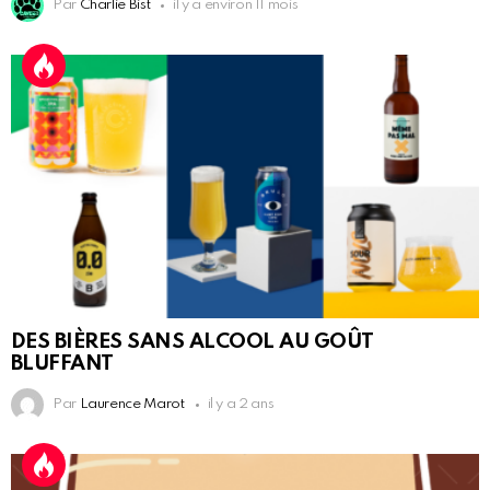
Par
Charlie Bist
il y a environ 11 mois
DES BIÈRES SANS ALCOOL AU GOÛT
BLUFFANT
Par
Laurence Marot
il y a 2 ans