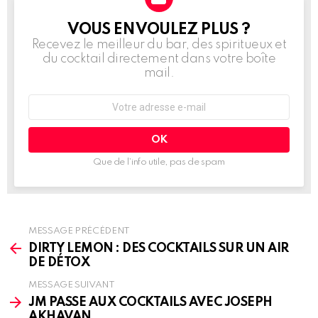
VOUS EN VOULEZ PLUS ?
NEWSLETTER
Recevez le meilleur du bar, des spiritueux et
du cocktail directement dans votre boîte
mail.
Adresse
e-
mail
:
Que de l’info utile, pas de spam
MESSAGE PRÉCÉDENT
See
more
DIRTY LEMON : DES COCKTAILS SUR UN AIR
DE DÉTOX
MESSAGE SUIVANT
JM PASSE AUX COCKTAILS AVEC JOSEPH
AKHAVAN