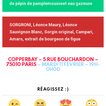
de pépin de pamplemousseet eau gazeuse
SORGRONI, Léonce Maury, Léonce
Sauvignon Blanc, Sorgin original, Campari,
Amaro, extrait de bourgeon de figue
COPPERBAY – 5 RUE BOUCHARDON –
75010 PARIS
– MARDI 11 F
É
VRIER – 19H-
0H00
RÉAGISSEZ :)