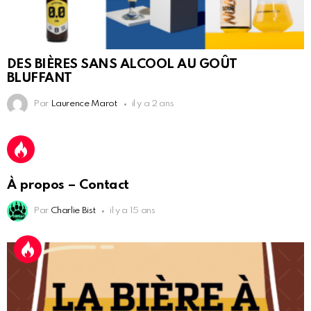
DES BIÈRES SANS ALCOOL AU GOÛT
BLUFFANT
Par
Laurence Marot
il y a 2 ans
À propos – Contact
Par
Charlie Bist
il y a 15 ans