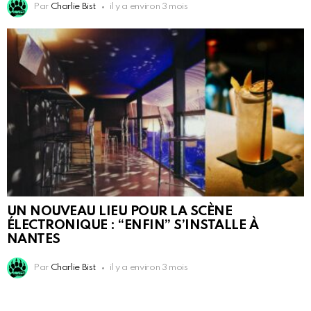
Par
Charlie Bist
il y a environ 3 mois
UN NOUVEAU LIEU POUR LA SCÈNE
ÉLECTRONIQUE : “ENFIN” S’INSTALLE À
NANTES
Par
Charlie Bist
il y a environ 3 mois