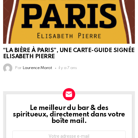
“LA BIÈRE À PARIS”, UNE CARTE-GUIDE SIGNÉE
ELISABETH PIERRE
Par
Laurence Marot
il y a 7 ans
Le meilleur du bar & des
NEWSLETTER
spiritueux, directement dans votre
boîte mail.
Adresse
e-