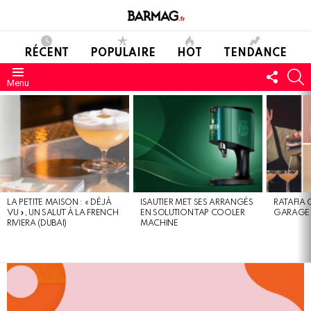
RÉCENT
POPULAIRE
HOT
TENDANCE
SUIVE
C
Menu
NOUS
DERNIERS
MESSAGES
LA PETITE MAISON : « DÉJÀ
ISAUTIER MET SES ARRANGÉS
RATAFIA 
VU », UN SALUT À LA FRENCH
EN SOLUTION TAP COOLER
GARAGE 
RIVIERA (DUBAI)
MACHINE