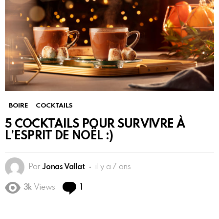
BOIRE
COCKTAILS
5 COCKTAILS POUR SURVIVRE À
L’ESPRIT DE NOËL :)
Par
Jonas Vallat
il y a 7 ans
Commentaire
3k
Views
1