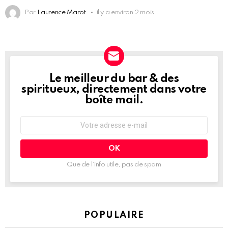
Par
Laurence Marot
il y a environ 2 mois
Le meilleur du bar & des
NEWSLETTER
spiritueux, directement dans votre
boîte mail.
Adresse
e-
mail
:
Que de l’info utile, pas de spam
POPULAIRE