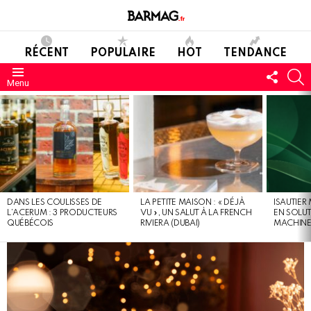
RÉCENT
POPULAIRE
HOT
TENDANCE
SUIVE
C
Menu
NOUS
DERNIERS
MESSAGES
DANS LES COULISSES DE
LA PETITE MAISON : « DÉJÀ
ISAUTIER
L’ACERUM : 3 PRODUCTEURS
VU », UN SALUT À LA FRENCH
EN SOLU
QUÉBÉCOIS
RIVIERA (DUBAI)
MACHIN