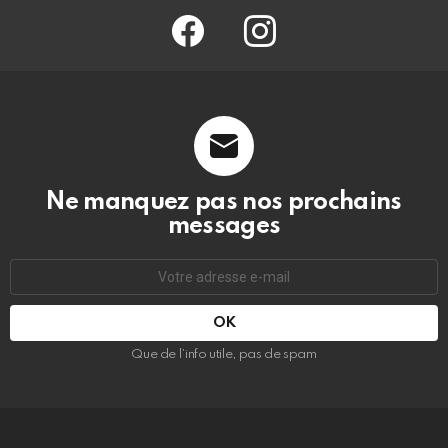
facebook
@barmag.fr
Ne manquez pas nos prochains
messages
Adresse
e-
mail
:
Que de l’info utile, pas de spam