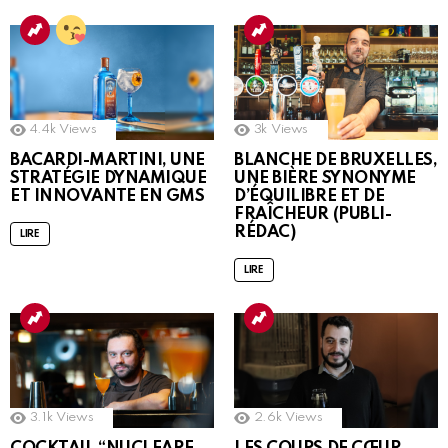
4.4k
Views
3k
Views
BACARDI-MARTINI, UNE
BLANCHE DE BRUXELLES,
STRATÉGIE DYNAMIQUE
UNE BIÈRE SYNONYME
ET INNOVANTE EN GMS
D’ÉQUILIBRE ET DE
FRAÎCHEUR (PUBLI-
RÉDAC)
LIRE
LIRE
3.1k
Views
2.6k
Views