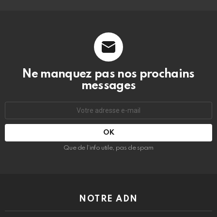
Ne manquez pas nos prochains
messages
Adresse
e-
mail
:
Que de l’info utile, pas de spam
NOTRE ADN