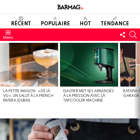
RÉCENT
POPULAIRE
HOT
TENDANCE
SUIVE
C
Menu
NOUS
DERNIERS
MESSAGES
LA PETITE MAISON : « DÉJÀ
ISAUTIER MET SES ARRANGÉS
RATAFIA 
VU », UN SALUT À LA FRENCH
À LA PRESSION AVEC LA
GARAGE 
RIVIERA (DUBAI)
TAPCOOLER MACHINE