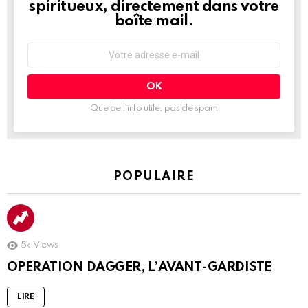
spiritueux, directement dans votre
boîte mail.
Adresse
e-
mail
:
Que de l’info utile, pas de spam
POPULAIRE
5k
Views
OPERATION DAGGER, L’AVANT-GARDISTE
LIRE