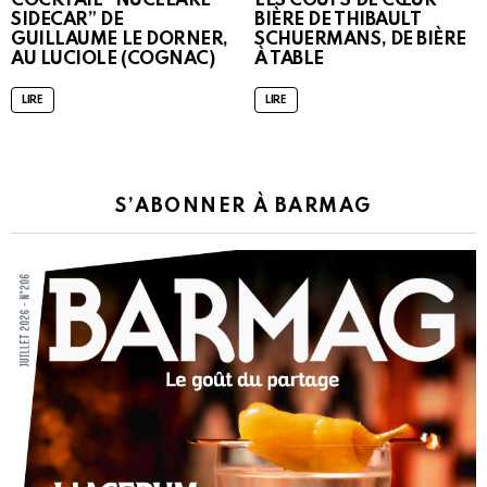
COCKTAIL “NUCLEARE
LES COUPS DE CŒUR
SIDECAR” DE
BIÈRE DE THIBAULT
GUILLAUME LE DORNER,
SCHUERMANS, DE BIÈRE
AU LUCIOLE (COGNAC)
À TABLE
LIRE
LIRE
S’ABONNER À BARMAG