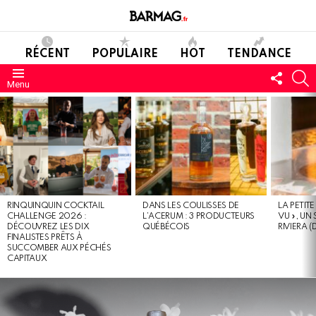
RÉCENT
POPULAIRE
HOT
TENDANCE
SUIVE
C
Menu
NOUS
DERNIERS
MESSAGES
RINQUINQUIN COCKTAIL
DANS LES COULISSES DE
LA PETIT
CHALLENGE 2026 :
L’ACERUM : 3 PRODUCTEURS
VU », UN
DÉCOUVREZ LES DIX
QUÉBÉCOIS
RIVIERA (
FINALISTES PRÊTS À
SUCCOMBER AUX PÉCHÉS
CAPITAUX