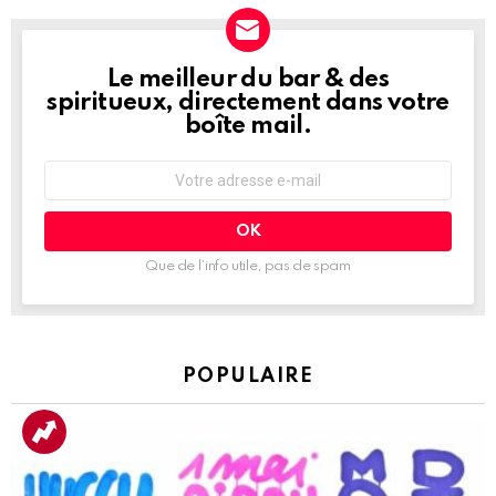
Le meilleur du bar & des
NEWSLETTER
spiritueux, directement dans votre
boîte mail.
Adresse
e-
mail
:
Que de l’info utile, pas de spam
POPULAIRE