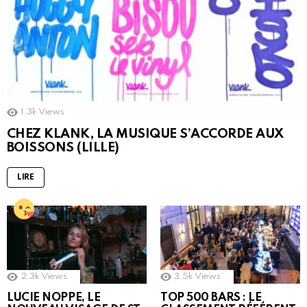
1.3k
Views
CHEZ KLANK, LA MUSIQUE S’ACCORDE AUX
BOISSONS (LILLE)
LIRE
2.3k
Views
3.5k
Views
LUCIE NOPPE, LE
TOP 500 BARS : LE