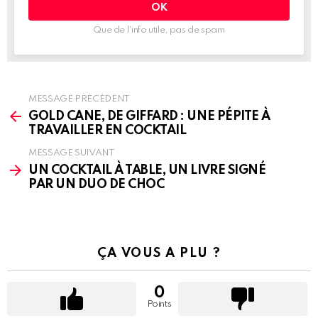
:
Que de l’info utile, pas de spam
MESSAGE PRÉCÉDENT
See
more
GOLD CANE, DE GIFFARD : UNE PÉPITE À
TRAVAILLER EN COCKTAIL
MESSAGE SUIVANT
UN COCKTAIL À TABLE, UN LIVRE SIGNÉ
PAR UN DUO DE CHOC
ÇA VOUS A PLU ?
0
Points