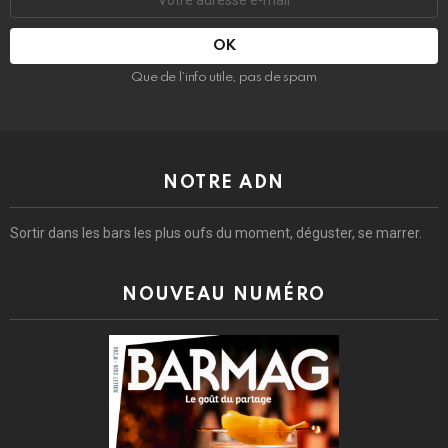
e-
mail
:
Que de l’info utile, pas de spam
NOTRE ADN
Sortir dans les bars les plus oufs du moment, déguster, se marrer.
NOUVEAU NUMÉRO