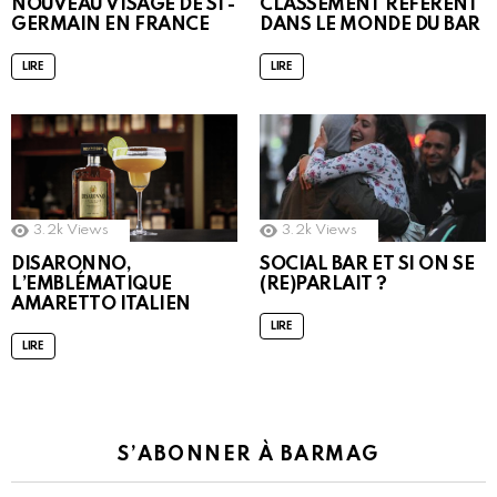
NOUVEAU VISAGE DE ST-
CLASSEMENT RÉFÉRENT
GERMAIN EN FRANCE
DANS LE MONDE DU BAR
LIRE
LIRE
3.2k
Views
3.2k
Views
DISARONNO,
SOCIAL BAR ET SI ON SE
L’EMBLÉMATIQUE
(RE)PARLAIT ?
AMARETTO ITALIEN
LIRE
LIRE
S’ABONNER À BARMAG