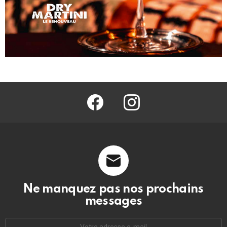
facebook
@barmag.fr
Ne manquez pas nos prochains
messages
Adresse